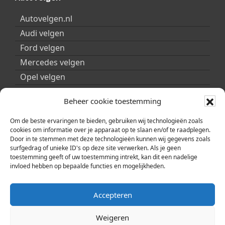
Autovelgen.nl
Audi velgen
Ford velgen
Mercedes velgen
Opel velgen
Peugeot velgen
Beheer cookie toestemming
Porsche velgen
Seat velgen
Om de beste ervaringen te bieden, gebruiken wij technologieën zoals
cookies om informatie over je apparaat op te slaan en/of te raadplegen.
Skoda velgen
Door in te stemmen met deze technologieën kunnen wij gegevens zoals
surfgedrag of unieke ID's op deze site verwerken. Als je geen
Smart velgen
toestemming geeft of uw toestemming intrekt, kan dit een nadelige
Volkswagen velgen
invloed hebben op bepaalde functies en mogelijkheden.
Volvo velgen
Accepteren
Weigeren