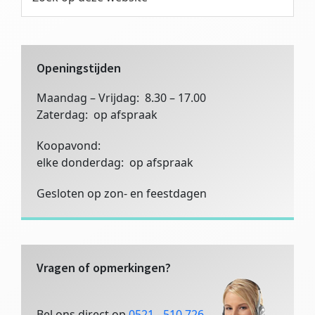
op
Sidebar
deze
website
Openingstijden
Maandag – Vrijdag: 8.30 – 17.00
Zaterdag: op afspraak
Koopavond:
elke donderdag: op afspraak
Gesloten op zon- en feestdagen
Vragen of opmerkingen?
Bel ons direct op
0521 - 510 726