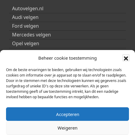
Autovelgen.nl
Audi velgen
Ford velgen
Mercedes velgen
Opel velgen
Peugeot velgen
Beheer cookie toestemming
Porsche velgen
Seat velgen
Om de beste ervaringen te bieden, gebruiken wij technologieën zoals
cookies om informatie over je apparaat op te slaan en/of te raadplegen.
Skoda velgen
Door in te stemmen met deze technologieën kunnen wij gegevens zoals
surfgedrag of unieke ID's op deze site verwerken. Als je geen
Smart velgen
toestemming geeft of uw toestemming intrekt, kan dit een nadelige
Volkswagen velgen
invloed hebben op bepaalde functies en mogelijkheden.
Volvo velgen
Accepteren
Weigeren