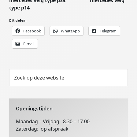
mercedes velg type p34 mercedes velg
type p14
Dit delen:
Facebook
WhatsApp
Telegram
E-mail
Primaire
Zoek
op
Sidebar
deze
website
Openingstijden
Maandag – Vrijdag: 8.30 – 17.00
Zaterdag: op afspraak