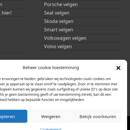
n
Porsche velgen
 hier!
Seat velgen
Skoda velgen
Smart velgen
Volkswagen velgen
Volvo velgen
Beheer cookie toestemming
 ervaringen te bieden, gebruiken wij technologieën zoals cookies om
over je apparaat op te slaan en/of te raadplegen. Door in te stemmen met
logieën kunnen wij gegevens zoals surfgedrag of unieke ID's op deze site
Als je geen toestemming geeft of uw toestemming intrekt, kan dit een
vloed hebben op bepaalde functies en mogelijkheden.
epteren
Weigeren
Bekijk voorkeuren
eid
|
Sitemap
Cookiebeleid