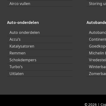
Airco vullen
Storing u
Auto-onderdelen
Autoband
Auto onderdelen
Autoban
Accu’s
Continen
Katalysatoren
Goedkope
Remmen
Michelin
Schokdempers
Vredeste
Turbo’s
Winterb
Uitlaten
Zomerba
© 2026 | Cop