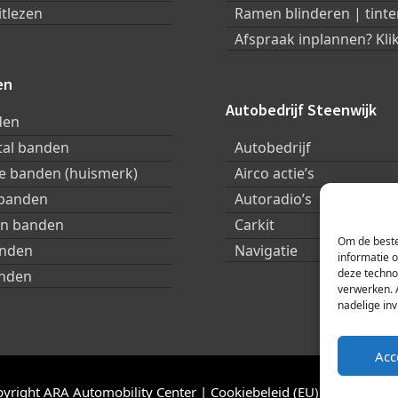
itlezen
Ramen blinderen | tinte
Afspraak inplannen? Klik
en
Autobedrijf Steenwijk
den
tal banden
Autobedrijf
 banden (huismerk)
Airco actie’s
 banden
Autoradio’s
in banden
Carkit
Om de beste
anden
Navigatie
informatie 
deze techno
nden
verwerken. 
nadelige in
Acc
yright ARA Automobility Center |
Cookiebeleid (EU)
|
Privacybel