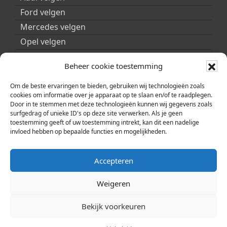
Ford velgen
Mercedes velgen
Opel velgen
Peugeot velgen
Beheer cookie toestemming
Porsche velgen
Seat velgen
Om de beste ervaringen te bieden, gebruiken wij technologieën zoals
cookies om informatie over je apparaat op te slaan en/of te raadplegen.
Skoda velgen
Door in te stemmen met deze technologieën kunnen wij gegevens zoals
surfgedrag of unieke ID's op deze site verwerken. Als je geen
Smart velgen
toestemming geeft of uw toestemming intrekt, kan dit een nadelige
Volkswagen velgen
invloed hebben op bepaalde functies en mogelijkheden.
Volvo velgen
Accepteren
Weigeren
Bekijk voorkeuren
© 2026 | Copyright ARA Automobility Center |
Cookiebeleid (EU)
|
Privacybeleid
|
Sitemap