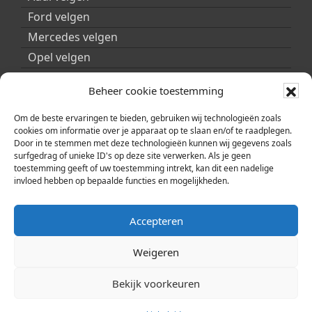
Ford velgen
Mercedes velgen
Opel velgen
Peugeot velgen
Beheer cookie toestemming
Porsche velgen
Seat velgen
Om de beste ervaringen te bieden, gebruiken wij technologieën zoals
cookies om informatie over je apparaat op te slaan en/of te raadplegen.
Skoda velgen
Door in te stemmen met deze technologieën kunnen wij gegevens zoals
surfgedrag of unieke ID's op deze site verwerken. Als je geen
Smart velgen
toestemming geeft of uw toestemming intrekt, kan dit een nadelige
Volkswagen velgen
invloed hebben op bepaalde functies en mogelijkheden.
Volvo velgen
Accepteren
Weigeren
Bekijk voorkeuren
© 2026 | Copyright ARA Automobility Center |
Cookiebeleid (EU)
|
Privacybeleid
|
Sitemap