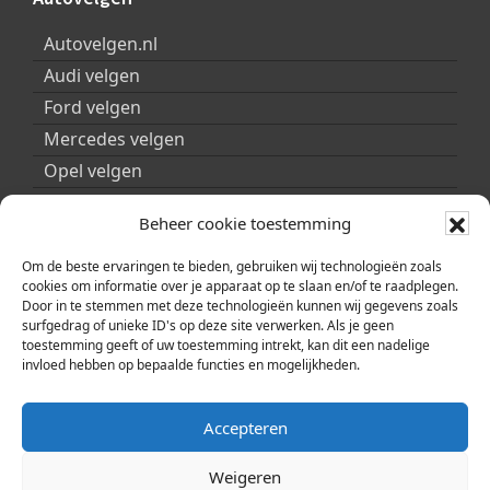
Autovelgen.nl
Audi velgen
Ford velgen
Mercedes velgen
Opel velgen
Peugeot velgen
Beheer cookie toestemming
Porsche velgen
Seat velgen
Om de beste ervaringen te bieden, gebruiken wij technologieën zoals
cookies om informatie over je apparaat op te slaan en/of te raadplegen.
Skoda velgen
Door in te stemmen met deze technologieën kunnen wij gegevens zoals
surfgedrag of unieke ID's op deze site verwerken. Als je geen
Smart velgen
toestemming geeft of uw toestemming intrekt, kan dit een nadelige
Volkswagen velgen
invloed hebben op bepaalde functies en mogelijkheden.
Volvo velgen
Accepteren
Weigeren