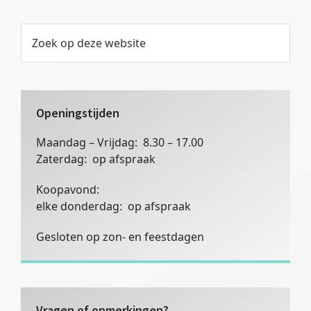
Primaire
Zoek
op
Sidebar
deze
website
Openingstijden
Maandag – Vrijdag: 8.30 – 17.00
Zaterdag: op afspraak
Koopavond:
elke donderdag: op afspraak
Gesloten op zon- en feestdagen
Vragen of opmerkingen?