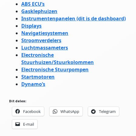
ABS ECU’s
Gasklephuizen
Instrumentenpanelen (dit is de dashboard)
Displays
Navigatiesystemen
Stroomverdelers
Luchtmassameters
Electronische
Stuurhuizen/Stuurkolommen
Electronische Stuurpompen
Startmotoren
Dynamo’s
Dit delen:
Facebook
WhatsApp
Telegram
E-mail