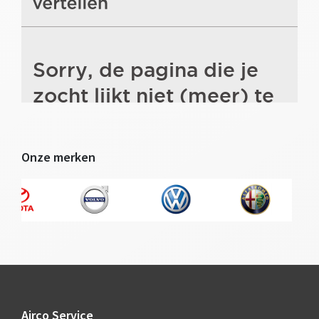
Onze merken
Footer
Airco Service