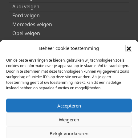
Audi velgen
Ford velgen
Mercedes velgen
Opel velgen
Peugeot velgen
Beheer cookie toestemming
Porsche velgen
Seat velgen
Om de beste ervaringen te bieden, gebruiken wij technologieën zoals
cookies om informatie over je apparaat op te slaan en/of te raadplegen.
Skoda velgen
Door in te stemmen met deze technologieën kunnen wij gegevens zoals
surfgedrag of unieke ID's op deze site verwerken. Als je geen
Smart velgen
toestemming geeft of uw toestemming intrekt, kan dit een nadelige
Volkswagen velgen
invloed hebben op bepaalde functies en mogelijkheden.
Volvo velgen
Accepteren
Weigeren
Bekijk voorkeuren
© 2026 | Copyright ARA Automobility Center |