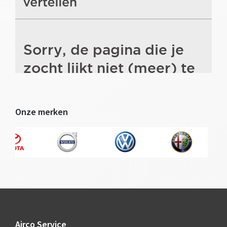
Onze merken
Footer
Airco Service