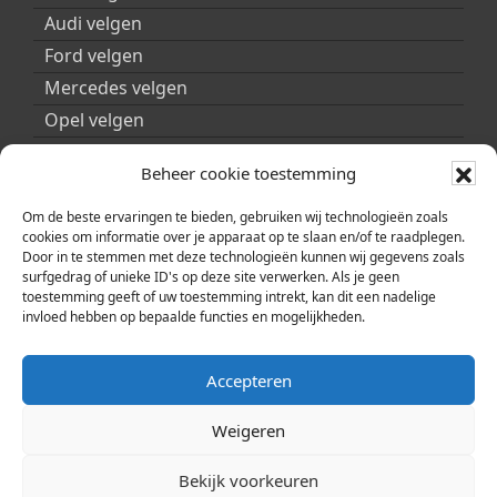
Audi velgen
Ford velgen
Mercedes velgen
Opel velgen
Peugeot velgen
Beheer cookie toestemming
Porsche velgen
Seat velgen
Om de beste ervaringen te bieden, gebruiken wij technologieën zoals
cookies om informatie over je apparaat op te slaan en/of te raadplegen.
Skoda velgen
Door in te stemmen met deze technologieën kunnen wij gegevens zoals
surfgedrag of unieke ID's op deze site verwerken. Als je geen
Smart velgen
toestemming geeft of uw toestemming intrekt, kan dit een nadelige
Volkswagen velgen
invloed hebben op bepaalde functies en mogelijkheden.
Volvo velgen
Accepteren
Weigeren
Bekijk voorkeuren
© 2026 | Copyright ARA Automobility Center |