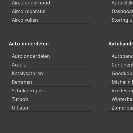
Airco onderhoud
Auto elek
Airco reparatie
Dashboar
Airco vullen
Storing u
Auto-onderdelen
Autoband
Auto onderdelen
Autoban
Accu’s
Continen
Katalysatoren
Goedkope
Remmen
Michelin
Schokdempers
Vredeste
Turbo’s
Winterb
Uitlaten
Zomerba