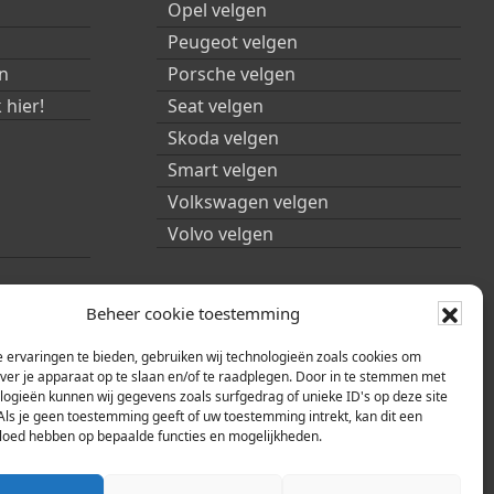
Opel velgen
Peugeot velgen
n
Porsche velgen
 hier!
Seat velgen
Skoda velgen
Smart velgen
Volkswagen velgen
Volvo velgen
Beheer cookie toestemming
 ervaringen te bieden, gebruiken wij technologieën zoals cookies om
over je apparaat op te slaan en/of te raadplegen. Door in te stemmen met
logieën kunnen wij gegevens zoals surfgedrag of unieke ID's op deze site
Als je geen toestemming geeft of uw toestemming intrekt, kan dit een
vloed hebben op bepaalde functies en mogelijkheden.