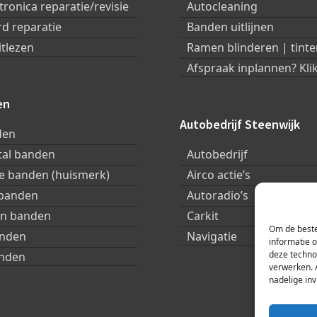
tronica reparatie/revisie
Autocleaning
d reparatie
Banden uitlijnen
itlezen
Ramen blinderen | tinte
Afspraak inplannen? Klik
en
Autobedrijf Steenwijk
den
tal banden
Autobedrijf
 banden (huismerk)
Airco actie’s
 banden
Autoradio’s
in banden
Carkit
Om de beste
anden
Navigatie
informatie 
deze techno
nden
verwerken. 
nadelige in