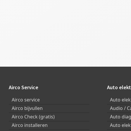
Footer
Airco Service
Auto elekt
Airco service
Auto elek
Airco bijvullen
Audio / C
Airco Check (gratis)
Auto dia
Airco installeren
Auto ele