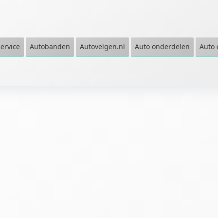
service
Autobanden
Autovelgen.nl
Auto onderdelen
Auto 