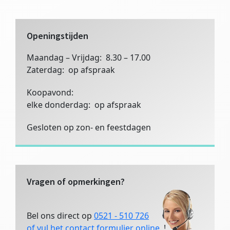
deze
website
Openingstijden
Maandag – Vrijdag: 8.30 – 17.00
Zaterdag: op afspraak
Koopavond:
elke donderdag: op afspraak
Gesloten op zon- en feestdagen
Vragen of opmerkingen?
Bel ons direct op
0521 - 510 726
of vul het contact formulier online.
!