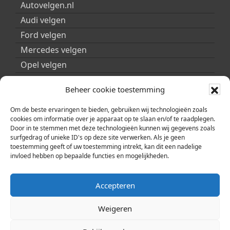
Autovelgen.nl
Audi velgen
Ford velgen
Mercedes velgen
Opel velgen
Peugeot velgen
Beheer cookie toestemming
Porsche velgen
Seat velgen
Om de beste ervaringen te bieden, gebruiken wij technologieën zoals
cookies om informatie over je apparaat op te slaan en/of te raadplegen.
Skoda velgen
Door in te stemmen met deze technologieën kunnen wij gegevens zoals
surfgedrag of unieke ID's op deze site verwerken. Als je geen
Smart velgen
toestemming geeft of uw toestemming intrekt, kan dit een nadelige
Volkswagen velgen
invloed hebben op bepaalde functies en mogelijkheden.
Volvo velgen
Accepteren
Weigeren