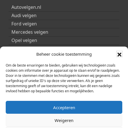
Autovelgen.nl
Audi velgen
Ford velgen
Mercedes velgen
Opel velgen
Peugeot velgen
Beheer cookie toestemming
Porsche velgen
Seat velgen
Om de beste ervaringen te bieden, gebruiken wij technologieën zoals
cookies om informatie over je apparaat op te slaan en/of te raadplegen.
Skoda velgen
Door in te stemmen met deze technologieën kunnen wij gegevens zoals
surfgedrag of unieke ID's op deze site verwerken. Als je geen
Smart velgen
toestemming geeft of uw toestemming intrekt, kan dit een nadelige
Volkswagen velgen
invloed hebben op bepaalde functies en mogelijkheden.
Volvo velgen
Accepteren
Weigeren