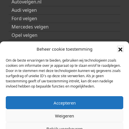
Autovelgen.nl
Audi velgen
Ford velgen
Mercedes velgen
Opel velgen
Peugeot velgen
Beheer cookie toestemming
Porsche velgen
Seat velgen
Om de beste ervaringen te bieden, gebruiken wij technologieën zoals
cookies om informatie over je apparaat op te slaan en/of te raadplegen.
Skoda velgen
Door in te stemmen met deze technologieën kunnen wij gegevens zoals
surfgedrag of unieke ID's op deze site verwerken. Als je geen
Smart velgen
toestemming geeft of uw toestemming intrekt, kan dit een nadelige
Volkswagen velgen
invloed hebben op bepaalde functies en mogelijkheden.
Volvo velgen
Accepteren
Weigeren
Bekijk voorkeuren