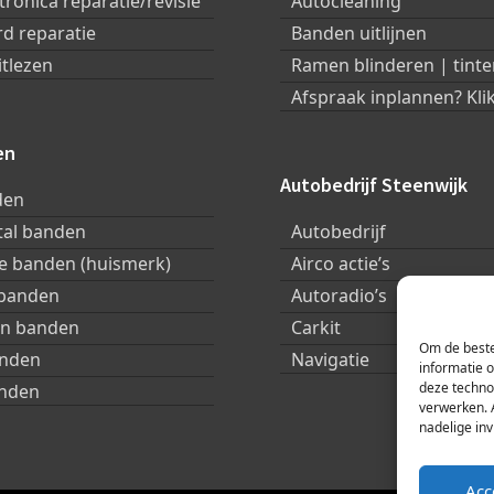
tronica reparatie/revisie
Autocleaning
d reparatie
Banden uitlijnen
itlezen
Ramen blinderen | tinte
Afspraak inplannen? Klik
en
Autobedrijf Steenwijk
den
tal banden
Autobedrijf
 banden (huismerk)
Airco actie’s
 banden
Autoradio’s
in banden
Carkit
Om de beste
anden
Navigatie
informatie 
deze techno
nden
verwerken. 
nadelige in
Acc