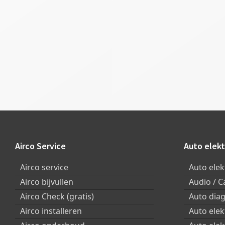
Footer
Airco Service
Auto elekt
Airco service
Auto elek
Airco bijvullen
Audio / C
Airco Check (gratis)
Auto dia
Airco installeren
Auto ele