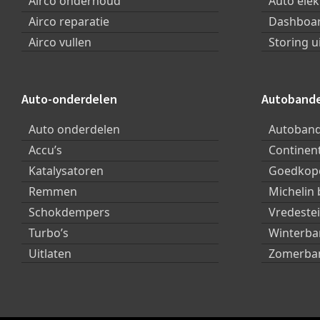
Airco onderhoud
Auto elek
Airco reparatie
Dashboar
Airco vullen
Storing u
Auto-onderdelen
Autoband
Auto onderdelen
Autoban
Accu’s
Continen
Katalysatoren
Goedkope
Remmen
Michelin
Schokdempers
Vredeste
Turbo’s
Winterb
Uitlaten
Zomerba