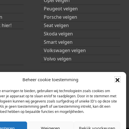
Opel velgen
Peugeot velgen
n
Porsche velgen
 hier!
Seat velgen
Skoda velgen
Smart velgen
Volkswagen velgen
Volvo velgen
Beheer cookie toestemming
 ervaringen te bieden, gebruiken wij technologieën zoals cookies om
over je apparaat op te slaan en/of te raadplegen. Door in te stemmen met
logieën kunnen wij gegevens zoals surfgedrag of unieke ID's op deze site
Als je geen toestemming geeft of uw toestemming intrekt, kan dit een
vloed hebben op bepaalde functies en mogelijkheden.
epteren
Weigeren
Bekijk voorkeuren