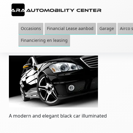
Spring
Door
Spring
Spring
naar
naar
naar
naar
de
de
de
de
Automobility
Autobedrijf
Center
hoofdnavigatie
hoofd
eerste
voettekst
Steenwijk
Occasions
Financial Lease aanbod
Garage
Airco 
Ara
inhoud
sidebar
Financiering en leasing
A modern and elegant black car illuminated