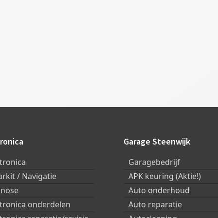
ronica
Garage Steenwijk
tronica
Garagebedrijf
arkit / Navigatie
APK keuring (Aktie!)
gnose
Auto onderhoud
ktronica onderdelen
Auto reparatie