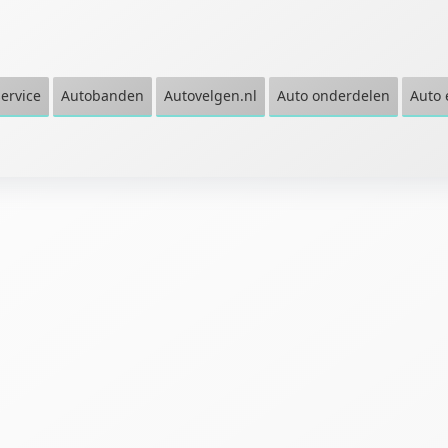
service
Autobanden
Autovelgen.nl
Auto onderdelen
Auto 