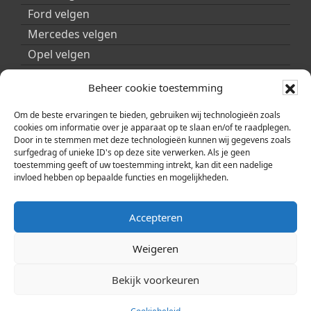
Ford velgen
Mercedes velgen
Opel velgen
Peugeot velgen
Beheer cookie toestemming
Porsche velgen
Seat velgen
Om de beste ervaringen te bieden, gebruiken wij technologieën zoals
cookies om informatie over je apparaat op te slaan en/of te raadplegen.
Skoda velgen
Door in te stemmen met deze technologieën kunnen wij gegevens zoals
surfgedrag of unieke ID's op deze site verwerken. Als je geen
Smart velgen
toestemming geeft of uw toestemming intrekt, kan dit een nadelige
Volkswagen velgen
invloed hebben op bepaalde functies en mogelijkheden.
Volvo velgen
Accepteren
Weigeren
Bekijk voorkeuren
© 2026 | Copyright ARA Automobility Center |
Cookiebeleid (EU)
|
Privacybeleid
|
Sitemap