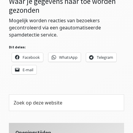
Waar je gegevens naar toe worden
gezonden
Mogelijk worden reacties van bezoekers
gecontroleerd via een geautomatiseerde
spamdetectie service.
Dit delen:
Facebook
WhatsApp
Telegram
E-mail
Primaire
Zoek
op
Sidebar
deze
website
Openingstijden