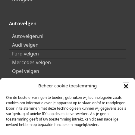
Autovelgen
Autovelgen.nl
Audi velgen
Ford velgen
Mercedes velgen
Opel velgen
Peugeot velgen
Beheer cookie toestemming
Porsche velgen
Seat velgen
Om de beste ervaringen te bieden, gebruiken wij technologieën zoals
cookies om informatie over je apparaat op te slaan en/of te raadplegen.
Skoda velgen
Door in te stemmen met deze technologieën kunnen wij gegevens zoals
surfgedrag of unieke ID's op deze site verwerken. Als je geen
Smart velgen
toestemming geeft of uw toestemming intrekt, kan dit een nadelige
Volkswagen velgen
invloed hebben op bepaalde functies en mogelijkheden.
Volvo velgen