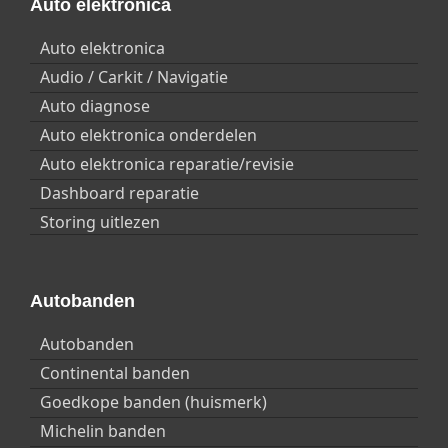
Auto elektronica
Bekerhouder achter
Bekerhouder voor
Auto elektronica
Audio / Carkit / Navigatie
Ramen
Auto diagnose
Warmtewerend getint glas
Auto elektronica onderdelen
Schuifdaken
Auto elektronica reparatie/revisie
Open dak elektrisch
Dashboard reparatie
Schuif-kanteldak elektrisch
Storing uitlezen
Sunroof
Spiegels
Autobanden
Buitenspiegels inklapbaar
Autobanden
El. verstelbare spiegels
Continental banden
El. verstelbare spiegels, verwarmd
Electr. buitenspiegel verstelbaar en inklapbaar
Goedkope banden (huismerk)
Michelin banden
Stuurwiel