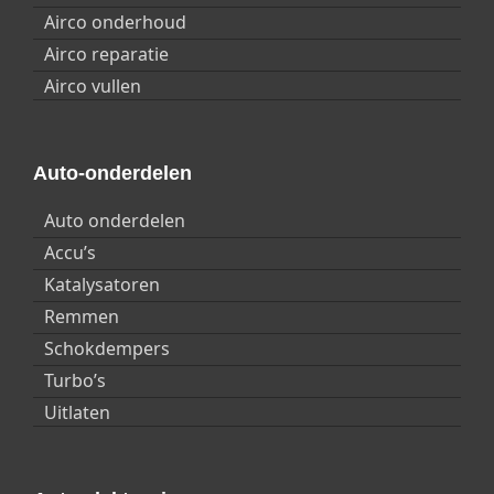
Bi-xenon-koplampen
Airco onderhoud
Koplampwissers
Airco reparatie
Mistlampen
Airco vullen
Xenon-koplampen
Leuningen
Auto-onderdelen
Middenarmsteun
Middenarmsteun achter
Auto onderdelen
Middenarmsteun voor
Accu’s
Onderstel
Katalysatoren
4 WD
Remmen
Lane assist
Schokdempers
Stuurbekrachtiging
Turbo’s
Trekhaak, afneembaar
Uitlaten
Trekhaak, vast
Opbergruimten