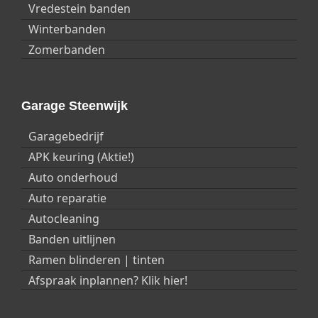
Vredestein banden
Lederen stuur
Winterbanden
Multifunctioneel stuur
Zomerbanden
Verstelbaar stuur
Verwarming / temperatuur
Garage Steenwijk
Buitentemperatuurmeter
Standverwarming
Garagebedrijf
Wielen
APK keuring (Aktie!)
Auto onderhoud
Lichtmetalen velgen
Auto reparatie
Lichtmetalen velgen 18 inch
Autocleaning
Zittingen
Banden uitlijnen
Bestuurdersstoel hoogte verstelbaar
Ramen blinderen | tinten
Comfort stoelen
Afspraak inplannen? Klik hier!
El. verst. best. stoel
Kinderzitje voorbereiding ISOfix