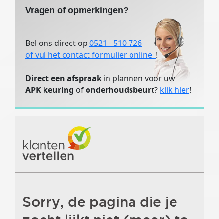
Vragen of opmerkingen?
Dakreling
Dakrails
Bel ons direct op
0521 - 510 726
Dakrails aluminium
of vul het contact formulier online.
!
Elektronische systemen
Direct een afspraak
in plannen voor uw
ABS
APK keuring
of
onderhoudsbeurt
?
klik hier
!
ASR Anti doorslip regeling
Achteruit rij camera
Bandenspanningscontrole
Boordcomputer
Cruise control
EBD
ESP
Elektrische ramen achter
Regensensor
Start en Stop systeem