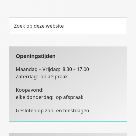
Airbag, zijdelings voor 2x
Gordijn/hoofd airbags achter
Gordijn/hoofd airbags voor
Primaire
Zoek
op
Knieairbag voor
Sidebar
deze
Airconditioning
website
Airconditioning, automatisch
Openingstijden
Alarm / Vergrendeling
Maandag – Vrijdag: 8.30 – 17.00
Centrale deurvergrendeling, afstandbediend
Zaterdag: op afspraak
Audio installatie
Koopavond:
Aux aansluiting
elke donderdag: op afspraak
Bluetooth carkit
Gesloten op zon- en feestdagen
Navigatiesysteem
Navigatiesysteem Full Map
Radio DAB
Radio/CD